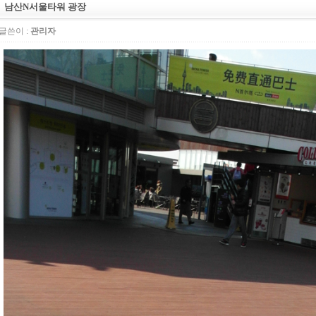
남산N서울타워 광장
글쓴이 :
관리자